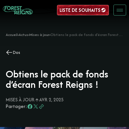
LISTE DE SOUHAITS
Accueil
›
Actus
›
Mises à jour
›
Obtiens le pack de fonds d’écran Forest Reigns !
Dos
Obtiens le pack de fonds
d’écran Forest Reigns !
MISES À JOUR
AVR 2, 2025
Partager: