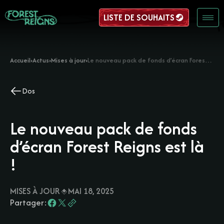
LISTE DE SOUHAITS
Accueil
›
Actus
›
Mises à jour
›
Le nouveau pack de fonds d’écran Forest Reigns est là !
Dos
Le nouveau pack de fonds
d’écran Forest Reigns est là
!
MISES À JOUR
MAI 18, 2025
Partager: