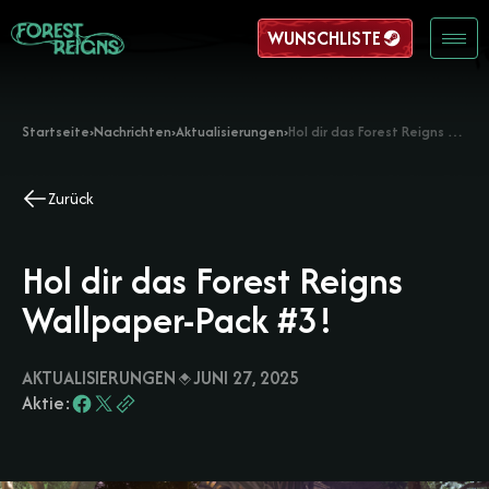
WUNSCHLISTE
Startseite
›
Nachrichten
›
Aktualisierungen
›
Hol dir das Forest Reigns Wallpaper-Pack #3!
Zurück
Hol dir das Forest Reigns
Wallpaper-Pack #3!
AKTUALISIERUNGEN
JUNI 27, 2025
Aktie: