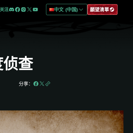
关注
中文 (中国)
願望清單
度侦查
分享：