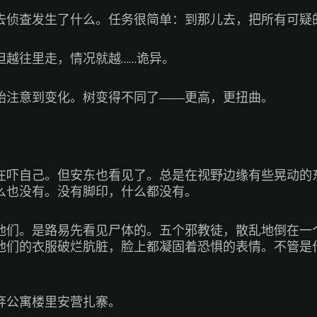
去侦查发生了什么。任务很简单：到那儿去，把所有可疑
但越往里走，情况就越……诡异。
始注意到变化。树变得不同了——更高，更扭曲。
在吓自己。但安东也看见了。总是在视野边缘有些晃动的
么也没有。没有脚印，什么都没有。
他们。是路易先看见尸体的。五个邪教徒，散乱地倒在一
他们的衣服破烂肮脏，脸上都凝固着恐惧的表情。不管是
弃公寓楼里安营扎寨。