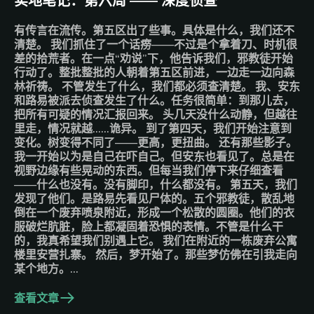
实地笔记：第六周 —— 深度侦查
有传言在流传。第五区出了些事。具体是什么，我们还不
清楚。 我们抓住了一个话痨——不过是个拿着刀、时机很
差的拾荒者。在一点“劝说”下，他告诉我们，邪教徒开始
行动了。整批整批的人朝着第五区前进，一边走一边向森
林祈祷。 不管发生了什么，我们都必须查清楚。 我、安东
和路易被派去侦查发生了什么。任务很简单：到那儿去，
把所有可疑的情况汇报回来。 头几天没什么动静，但越往
里走，情况就越……诡异。 到了第四天，我们开始注意到
变化。树变得不同了——更高，更扭曲。 还有那些影子。
我一开始以为是自己在吓自己。但安东也看见了。总是在
视野边缘有些晃动的东西。但每当我们停下来仔细查看
——什么也没有。没有脚印，什么都没有。 第五天，我们
发现了他们。是路易先看见尸体的。五个邪教徒，散乱地
倒在一个废弃喷泉附近，形成一个松散的圆圈。他们的衣
服破烂肮脏，脸上都凝固着恐惧的表情。不管是什么干
的，我真希望我们别遇上它。 我们在附近的一栋废弃公寓
楼里安营扎寨。 然后，梦开始了。那些梦仿佛在引我走向
某个地方。…
查看文章