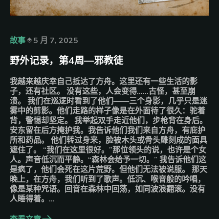
故事
5 月 7, 2025
野外记录，第4周––邪教徒
我越来越庆幸自己抵达了方舟。这里还有一些生活的影
子，还有社区。 没有这些，人会变得……古怪，甚至崩
溃。 我们在巡逻时看到了他们——三个身影，几乎只是迷
雾中的剪影。他们走路的样子像是在外面待了很久：驼着
背，警惕却坚定。 我举起双手走近他们，步枪背在身后。
安东留在后方掩护我。我告诉他们我们来自方舟，有庇护
所和药品。 他们转过身来，脸被木头或骨头雕刻成的面具
遮住了。 “我们在这里很好。”那位领头的说，也许是个女
人。声音低沉而平静。“森林会给予一切。” 我告诉他们这
是疯了，他们会死在这片荒野。但他们无法被说服。 那天
晚上，在方舟，我们听到了歌声。低沉、喉音般的吟唱，
像是某种咒语。回音在森林中回荡，如同波浪翻滚。没有
人睡得着。…