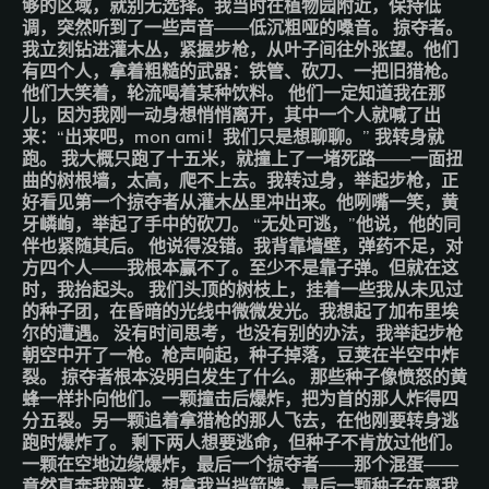
够的区域，就别无选择。我当时在植物园附近，保持低
调，突然听到了一些声音——低沉粗哑的嗓音。 掠夺者。
我立刻钻进灌木丛，紧握步枪，从叶子间往外张望。他们
有四个人，拿着粗糙的武器：铁管、砍刀、一把旧猎枪。
他们大笑着，轮流喝着某种饮料。 他们一定知道我在那
儿，因为我刚一动身想悄悄离开，其中一个人就喊了出
来：“出来吧，mon ami！我们只是想聊聊。” 我转身就
跑。 我大概只跑了十五米，就撞上了一堵死路——一面扭
曲的树根墙，太高，爬不上去。我转过身，举起步枪，正
好看见第一个掠夺者从灌木丛里冲出来。他咧嘴一笑，黄
牙嶙峋，举起了手中的砍刀。 “无处可逃，”他说，他的同
伴也紧随其后。 他说得没错。我背靠墙壁，弹药不足，对
方四个人——我根本赢不了。至少不是靠子弹。但就在这
时，我抬起头。 我们头顶的树枝上，挂着一些我从未见过
的种子团，在昏暗的光线中微微发光。我想起了加布里埃
尔的遭遇。 没有时间思考，也没有别的办法，我举起步枪
朝空中开了一枪。枪声响起，种子掉落，豆荚在半空中炸
裂。 掠夺者根本没明白发生了什么。 那些种子像愤怒的黄
蜂一样扑向他们。一颗撞击后爆炸，把为首的那人炸得四
分五裂。另一颗追着拿猎枪的那人飞去，在他刚要转身逃
跑时爆炸了。 剩下两人想要逃命，但种子不肯放过他们。
一颗在空地边缘爆炸，最后一个掠夺者——那个混蛋——
竟然直奔我跑来，想拿我当挡箭牌。最后一颗种子在离我