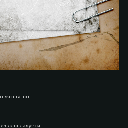
на життя, на
реслені силуети.