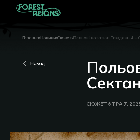
Головна
›
Новини
›
Сюжет
›
Польові нотатки: Тиждень 4 – 
Польов
Назад
Секта
СЮЖЕТ
ТРА 7, 202