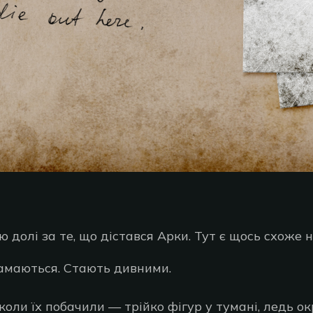
ю долі за те, що дістався Арки. Тут є щось схоже 
амаються. Стають дивними.
 коли їх побачили — трійко фігур у тумані, ледь ок