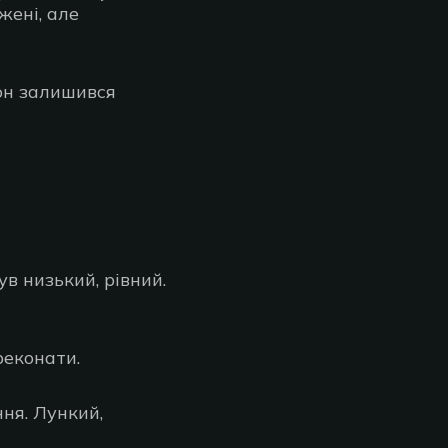
жені, але
он залишився
ув низький, рівний.
реконати.
ння. Лункий,