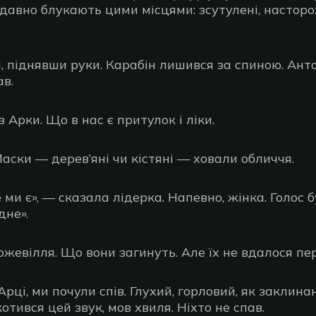
 давно блукають цими місцями: зсутулені, насторо
, піднявши руки. Карабін лишився за спиною. Ант
в.
з Арки. Що в нас є притулок і ліки.
аски — дерев’яні чи кістяні — ховали обличчя.
 ми є», — сказала лідерка. Напевно, жінка. Голос б
дне».
божевілля. Що вони загинуть. Але їх не вдалося пе
 Арці, ми почули спів. Глухий, горловий, як заклина
отився цей звук, мов хвиля. Ніхто не спав.