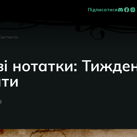
Підписатися
Сектанти
і нотатки: Тижден
нти
5