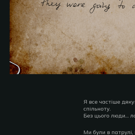
Я все частіше дяку
спільноту.
Без цього люди… л
Ми були в патрулі,