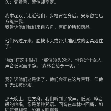
久：驼着背，警惕却坚定。
我举起双手走近他们，步枪背在身后。安东留在后
方掩护我。
我告诉他们我们来自方舟，有庇护所和药品。
他们转过身来，脸被木头或骨头雕刻成的面具遮住
了。
“我们在这里很好。”那位领头的说，也许是个女人。
声音低沉而平静。“森林会给予一切。”
我告诉他们这是疯了，他们会死在这片荒野。但他
们无法被说服。
那天晚上，在方舟，我们听到了歌声。低沉、喉音
般的吟唱，像是某种咒语。回音在森林中回荡，如
同波浪翻滚。没有人睡得着。