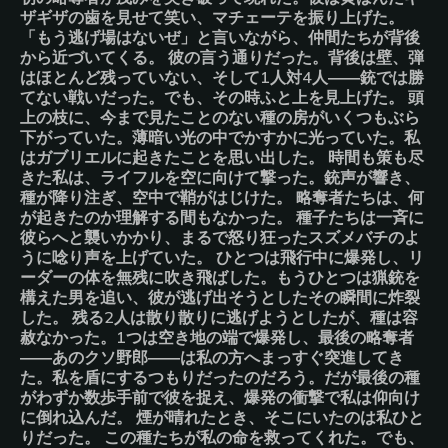
ザギザの歯を見せて笑い、マチェーテを振り上げた。
「もう逃げ場はないぜ」と言いながら、仲間たちが背後
から近づいてくる。 彼の言う通りだった。背後は壁、弾
はほとんど残っていない、そして1人対4人――銃では勝
てない戦いだった。でも、その時ふと上を見上げた。 頭
上の枝に、今まで見たことのない種の房がいくつもぶら
下がっていた。薄暗い光の中でかすかに光っていた。私
はガブリエルに起きたことを思い出した。 時間も策も尽
きた私は、ライフルを空に向けて撃った。銃声が響き、
種が降り注ぎ、空中で鞘がはじけた。 略奪者たちは、何
が起きたのか理解する間もなかった。 種子たちは一斉に
彼らへと襲いかかり、まるで怒り狂ったスズメバチのよ
うに唸り声を上げていた。 ひとつは飛行中に爆発し、リ
ーダーの体を無残に吹き飛ばした。もうひとつは猟銃を
構えた男を追い、彼が逃げ出そうとしたその瞬間に炸裂
した。 残る2人は散り散りに逃げようとしたが、種は容
赦なかった。1つは空き地の端で爆発し、最後の略奪者
――あのクソ野郎――は私の方へまっすぐ突進してき
た。私を盾にするつもりだったのだろう。だが最後の種
がわずか数歩手前で彼を捉え、爆発の衝撃で私は仰向け
に倒れ込んだ。 煙が晴れたとき、そこにいたのは私ひと
りだった。 この種たちが私の命を救ってくれた。でも、