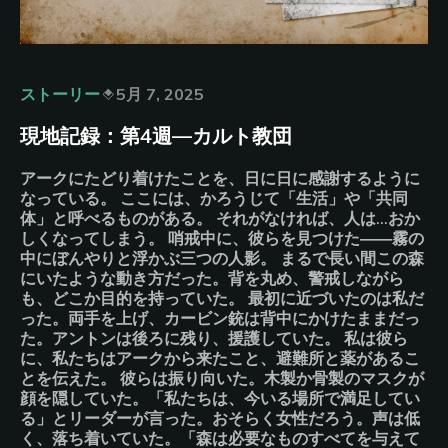
ストーリー
5月 7, 2025
現地記録：第4週––カルト教団
アークにたどり着けたことを、日に日に感謝するように
なっている。 ここには、かろうじて「生活」や「共同
体」と呼べるものがある。 それがなければ、人は…おか
しくなってしまう。 哨戒中に、彼らを見つけた――霧の
中にぼんやりと浮かぶ三つの人影。 まるで長い間この森
にいたような動き方だった。背を丸め、警戒しながら
も、どこか目的を持っていた。 最初に近づいたのは私だ
った。両手を上げ、カービン銃は背中にかけたままだっ
た。アントンは後ろに残り、援護していた。 私は彼ら
に、私たちはアークから来たこと、避難所と薬があるこ
とを伝えた。 彼らは振り向いた。木製か骨製のマスクが
顔を隠していた。「私たちは、今いる場所で満足してい
る」とリーダーが言った。おそらく女性だろう。声は低
く、落ち着いていた。「森は必要なものすべてを与えて