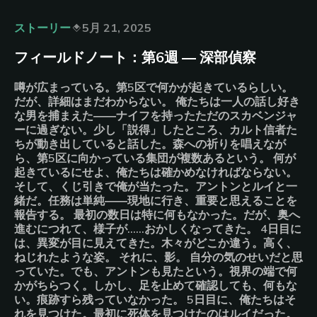
ストーリー
5月 21, 2025
フィールドノート：第6週 ― 深部偵察
噂が広まっている。第5区で何かが起きているらしい。
だが、詳細はまだわからない。 俺たちは一人の話し好き
な男を捕まえた――ナイフを持ったただのスカベンジャ
ーに過ぎない。少し「説得」したところ、カルト信者た
ちが動き出していると話した。森への祈りを唱えなが
ら、第5区に向かっている集団が複数あるという。 何が
起きているにせよ、俺たちは確かめなければならない。
そして、くじ引きで俺が当たった。アントンとルイと一
緒だ。任務は単純――現地に行き、重要と思えることを
報告する。 最初の数日は特に何もなかった。だが、奥へ
進むにつれて、様子が……おかしくなってきた。 4日目に
は、異変が目に見えてきた。木々がどこか違う。高く、
ねじれたような姿。 それに、影。 自分の気のせいだと思
っていた。でも、アントンも見たという。視界の端で何
かがちらつく。しかし、足を止めて確認しても、何もな
い。痕跡すら残っていなかった。 5日目に、俺たちはそ
れを見つけた。最初に死体を見つけたのはルイだった。