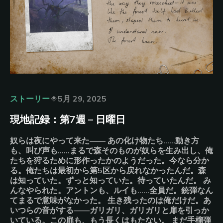
ストーリー
5月 29, 2025
現地記録：第7週 – 日曜日
奴らは夜にやって来た―― あの化け物たち……動き方
も、叫び声も……まるで森そのものが奴らを生み出し、俺
たちを狩るために形作ったかのようだった。今なら分か
る。俺たちは最初から第5区から戻れなかったんだ。森
は知っていた。ずっと知っていた。待っていたんだ。 み
んなやられた。アントンも、ルイも……全員だ。銃弾なん
てまるで意味がなかった。 生き残ったのは俺だけだ。あ
いつらの音がする——ガリガリ、ガリガリと扉を引っか
いている。この扉も、もう長くはもたない。 まだ手榴弾